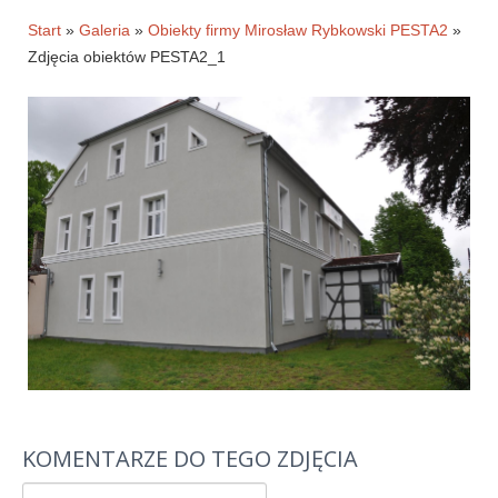
Historia firmy
Start
»
Galeria
»
Obiekty firmy Mirosław Rybkowski PESTA2
»
Zdjęcia obiektów PESTA2_1
Pytania
Pracownicy
Pomoc techniczna
Materiały do pobrania
Klauzule informacyjne
WYNAJEM OBKIETÓW
GALERIA
BLOG
KONTAKT
KOMENTARZE DO TEGO ZDJĘCIA
E-SKLEP-PESTA