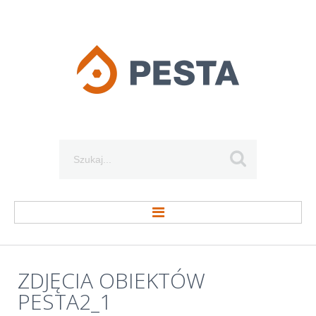
Szukaj...
STRONA GŁÓWNA
ZDJĘCIA
OBIEKTÓW
PESTA2_1
O FIRMIE