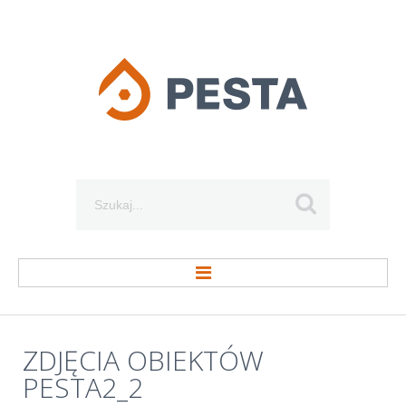
Szukaj...
STRONA GŁÓWNA
ZDJĘCIA
OBIEKTÓW
PESTA2_2
O FIRMIE