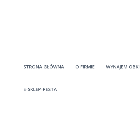
STRONA GŁÓWNA
O FIRMIE
WYNAJEM OBK
E-SKLEP-PESTA
Historia firmy
Pytania
Pracownicy
Po
Materiały do
pobrania