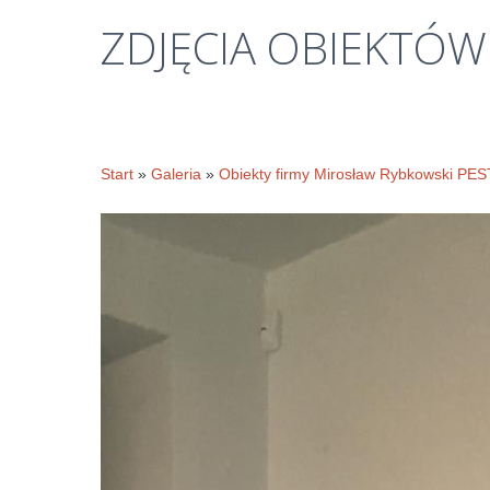
ZDJĘCIA
OBIEKTÓW
Start
»
Galeria
»
Obiekty firmy Mirosław Rybkowski PE