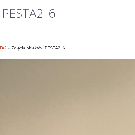
Klauzule
PESTA2_6
informacyjne
STA2
» Zdjęcia obiektów PESTA2_6