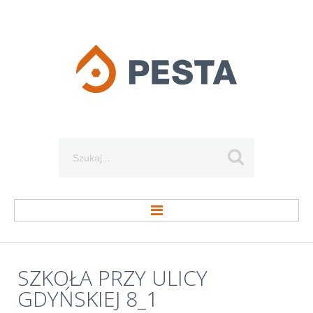
Szukaj...
STRONA GŁÓWNA
SZKOŁA
PRZY
ULICY
GDYŃSKIEJ
8_1
O FIRMIE