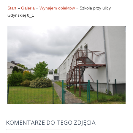
Historia firmy
Start
»
Galeria
»
Wynajem obiektów
» Szkoła przy ulicy
Gdyńskiej 8_1
Pytania
Pracownicy
Pomoc techniczna
Materiały do pobrania
Klauzule informacyjne
WYNAJEM OBKIETÓW
GALERIA
BLOG
KONTAKT
KOMENTARZE DO TEGO ZDJĘCIA
E-SKLEP-PESTA