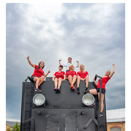
Historia firmy
Pytania
Pracownicy
Pomoc techniczna
Materiały do pobrania
Klauzule informacyjne
WYNAJEM OBKIETÓW
GALERIA
BLOG
KONTAKT
E-SKLEP-PESTA