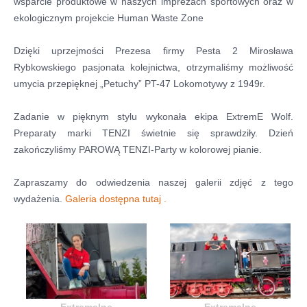
wsparcie produktowe w naszych imprezach sportowych oraz w
ekologicznym projekcie Human Waste Zone
Dzięki uprzejmości Prezesa firmy Pesta 2 Mirosława
Rybkowskiego pasjonata kolejnictwa, otrzymaliśmy możliwość
umycia przepięknej „Petuchy” PT-47 Lokomotywy z 1949r.
Zadanie w pięknym stylu wykonała ekipa ExtremE Wolf.
Preparaty marki TENZI świetnie się sprawdziły. Dzień
zakończyliśmy PAROWĄ TENZI-Party w kolorowej pianie.
Zapraszamy do odwiedzenia naszej galerii zdjęć z tego
wydażenia.
Galeria dostępna tutaj .
Extremalne
Extremalne