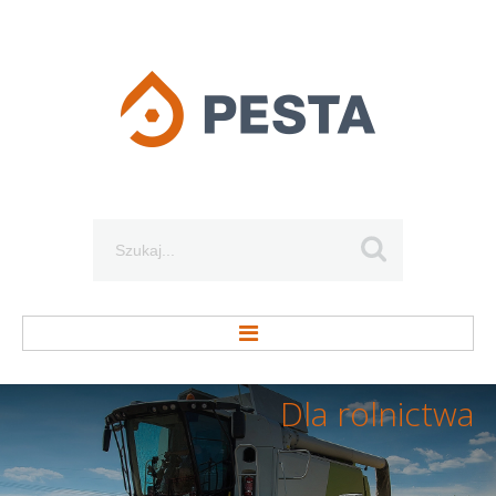
Szukaj...
Dla
rolnictwa
STRONA GŁÓWNA
O FIRMIE