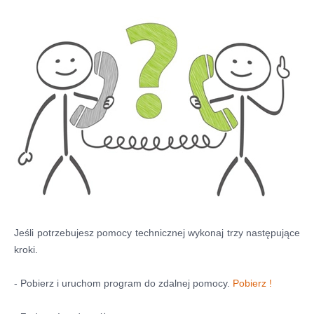
Historia firmy
Pytania
Pracownicy
Pomoc techniczna
Materiały do pobrania
Klauzule informacyjne
WYNAJEM OBKIETÓW
GALERIA
Jeśli potrzebujesz pomocy technicznej wykonaj trzy następujące
BLOG
kroki.
KONTAKT
- Pobierz i uruchom program do zdalnej pomocy.
Pobierz !
E-SKLEP-PESTA