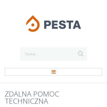
Szukaj...
STRONA GŁÓWNA
ZDALNA
POMOC
TECHNICZNA
O FIRMIE