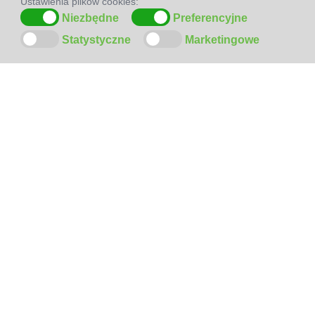
Ustawienia plików cookies:
Niezbędne
Preferencyjne
Statystyczne
Marketingowe
ODWIEDŹ
NAS
NA
FACEBOOK-U
SZYBKI
KONTAKT
!
Sprzedaż detaliczna Centrum Handlowe Pesta ul. Pierwszej
Brygady 35