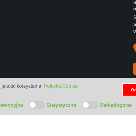
S
P
S
S
W
 jakość korzystania.
Polityka Cookie
Od
ferencyjne
Statystyczne
Marketingowe