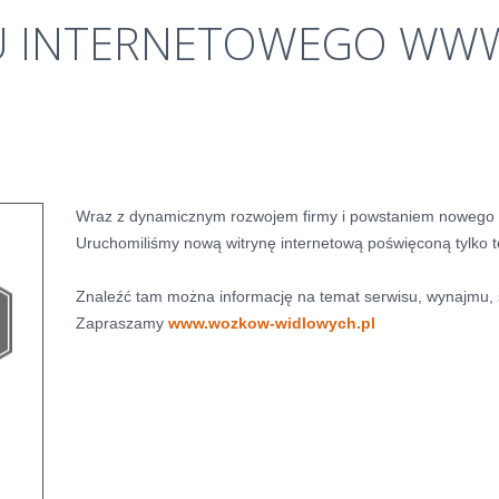
Klauzule
U
INTERNETOWEGO
WWW
informacyjne
Wraz z dynamicznym rozwojem firmy i powstaniem nowego dz
Uruchomiliśmy nową witrynę internetową poświęconą tylko 
Znaleźć tam można informację na temat serwisu, wynajmu, s
Zapraszamy
www.wozkow-widlowych.pl