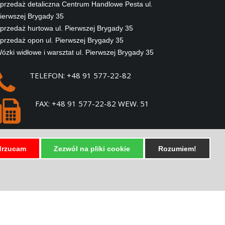
przedaż detaliczna Centrum Handlowe Pesta ul.
ierwszej Brygady 35
przedaż hurtowa ul. Pierwszej Brygady 35
przedaż opon ul. Pierwszej Brygady 35
ózki widłowe i warsztat ul. Pierwszej Brygady 35
TELEFON: +48 91 577-22-82
FAX: +48 91 577-22-82 WEW. 51
E-MAIL:
SPRZEDAZ@PESTA.COM.PL
rzucam
Zezwól na pliki cookie
Rozumiem!
SZYBKIE LINKI !
LOGOWANIE DO POCZTY
LOGOWANIE DO CLOUD-A