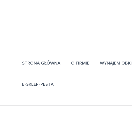
STRONA GŁÓWNA
O FIRMIE
WYNAJEM OBK
E-SKLEP-PESTA
Historia firmy
Pytania
Pracownicy
Po
Materiały do
pobrania