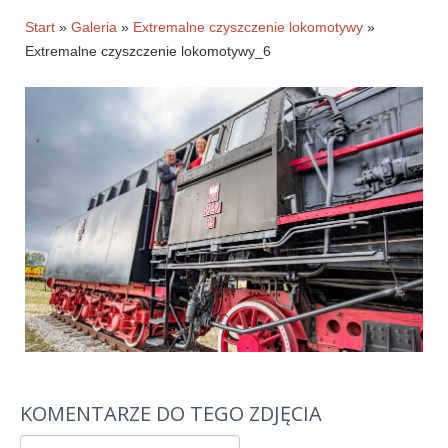
Historia firmy
Start
»
Galeria
»
Extremalne czyszczenie lokomotywy
»
Extremalne czyszczenie lokomotywy_6
Pytania
Pracownicy
Pomoc techniczna
Materiały do pobrania
Klauzule informacyjne
WYNAJEM OBKIETÓW
GALERIA
BLOG
KONTAKT
KOMENTARZE DO TEGO ZDJĘCIA
E-SKLEP-PESTA