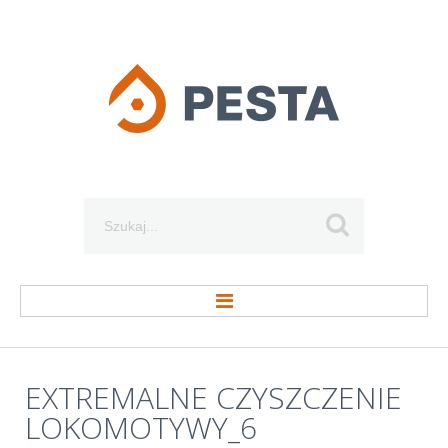
Szukaj...
STRONA GŁÓWNA
EXTREMALNE
CZYSZCZENIE
LOKOMOTYWY_6
O FIRMIE