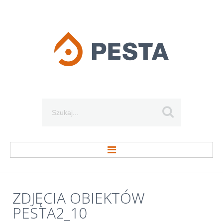
Szukaj...
STRONA GŁÓWNA
ZDJĘCIA
OBIEKTÓW
PESTA2_10
O FIRMIE