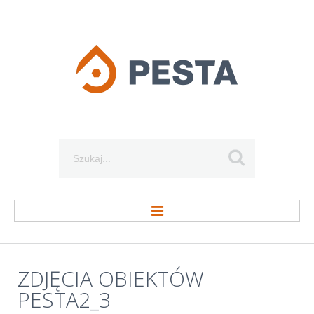
Szukaj...
STRONA GŁÓWNA
ZDJĘCIA
OBIEKTÓW
PESTA2_3
O FIRMIE