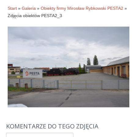
Historia firmy
Start
»
Galeria
»
Obiekty firmy Mirosław Rybkowski PESTA2
»
Zdjęcia obiektów PESTA2_3
Pytania
Pracownicy
Pomoc techniczna
Materiały do pobrania
Klauzule informacyjne
WYNAJEM OBKIETÓW
GALERIA
BLOG
KONTAKT
KOMENTARZE DO TEGO ZDJĘCIA
E-SKLEP-PESTA