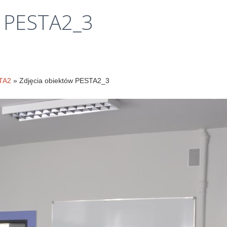
Klauzule
PESTA2_3
informacyjne
STA2
» Zdjęcia obiektów PESTA2_3