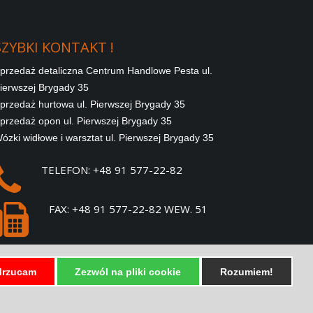
SZYBKI
KONTAKT
!
przedaż detaliczna Centrum Handlowe Pesta ul.
ierwszej Brygady 35
przedaż hurtowa ul. Pierwszej Brygady 35
przedaż opon ul. Pierwszej Brygady 35
ózki widłowe i warsztat ul. Pierwszej Brygady 35
TELEFON: +48 91 577-22-82
FAX: +48 91 577-22-82 WEW. 51
E-MAIL:
SPRZEDAZ@PESTA.COM.PL
rzucam
Zezwól na pliki cookie
Rozumiem!
SZYBKIE LINKI !