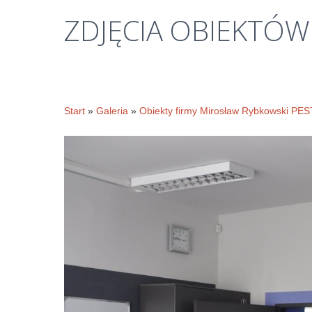
ZDJĘCIA
OBIEKTÓW
Start
»
Galeria
»
Obiekty firmy Mirosław Rybkowski PE