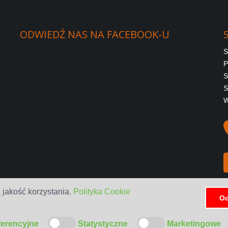
ODWIEDŹ
NAS
NA
FACEBOOK-U
S
P
S
S
W
 jakość korzystania.
Polityka Cookie
Od
ferencyjne
Statystyczne
Marketingowe