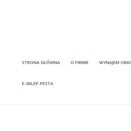
STRONA GŁÓWNA
O FIRMIE
WYNAJEM OBK
E-SKLEP-PESTA
Historia firmy
Pytania
Pracownicy
Po
Materiały do
pobrania