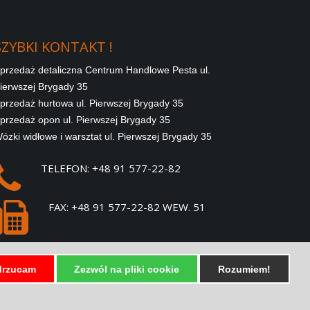
SZYBKI
KONTAKT
!
przedaż detaliczna Centrum Handlowe Pesta ul.
ierwszej Brygady 35
przedaż hurtowa ul. Pierwszej Brygady 35
przedaż opon ul. Pierwszej Brygady 35
ózki widłowe i warsztat ul. Pierwszej Brygady 35
TELEFON: +48 91 577-22-82
FAX: +48 91 577-22-82 WEW. 51
E-MAIL:
SPRZEDAZ@PESTA.COM.PL
rzucam
Zezwól na pliki cookie
Rozumiem!
SZYBKIE LINKI !