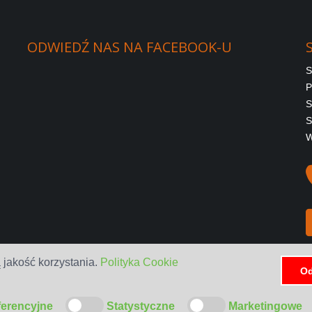
ODWIEDŹ
NAS
NA
FACEBOOK-U
S
P
S
S
W
 jakość korzystania.
Polityka Cookie
Od
ferencyjne
Statystyczne
Marketingowe