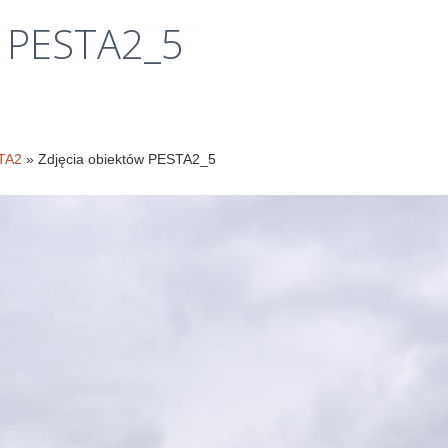
Klauzule
PESTA2_5
informacyjne
STA2
» Zdjęcia obiektów PESTA2_5