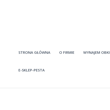
STRONA GŁÓWNA
O FIRMIE
WYNAJEM OBK
E-SKLEP-PESTA
Historia firmy
Pytania
Pracownicy
Po
Materiały do
pobrania