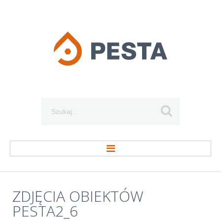
Szukaj...
STRONA GŁÓWNA
ZDJĘCIA
OBIEKTÓW
PESTA2_6
O FIRMIE