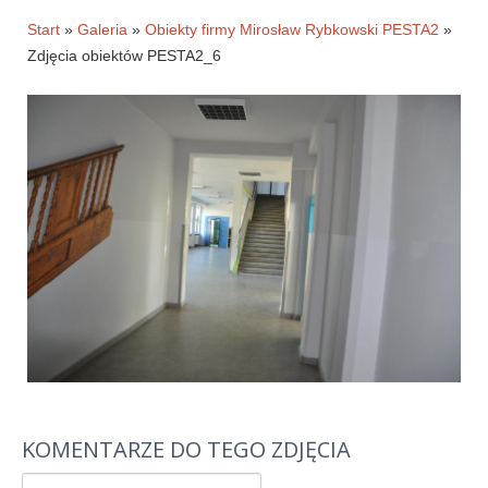
Historia firmy
Start
»
Galeria
»
Obiekty firmy Mirosław Rybkowski PESTA2
»
Zdjęcia obiektów PESTA2_6
Pytania
Pracownicy
Pomoc techniczna
Materiały do pobrania
Klauzule informacyjne
WYNAJEM OBKIETÓW
GALERIA
BLOG
KONTAKT
KOMENTARZE DO TEGO ZDJĘCIA
E-SKLEP-PESTA