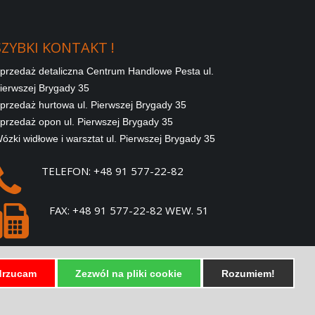
SZYBKI
KONTAKT
!
przedaż detaliczna Centrum Handlowe Pesta ul.
ierwszej Brygady 35
przedaż hurtowa ul. Pierwszej Brygady 35
przedaż opon ul. Pierwszej Brygady 35
ózki widłowe i warsztat ul. Pierwszej Brygady 35
TELEFON: +48 91 577-22-82
FAX: +48 91 577-22-82 WEW. 51
E-MAIL:
SPRZEDAZ@PESTA.COM.PL
rzucam
Zezwól na pliki cookie
Rozumiem!
SZYBKIE LINKI !