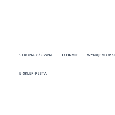
STRONA GŁÓWNA
O FIRMIE
WYNAJEM OBK
E-SKLEP-PESTA
Historia firmy
Pytania
Pracownicy
Po
Materiały do
pobrania