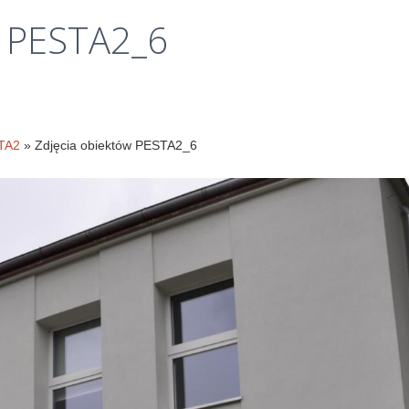
Klauzule
PESTA2_6
informacyjne
STA2
» Zdjęcia obiektów PESTA2_6