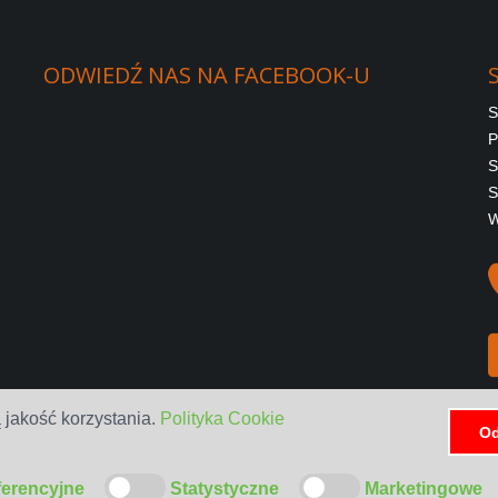
ODWIEDŹ
NAS
NA
FACEBOOK-U
S
P
S
S
W
 jakość korzystania.
Polityka Cookie
Od
ferencyjne
Statystyczne
Marketingowe