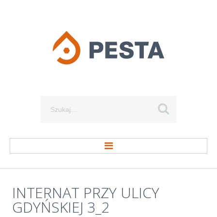
Szukaj...
STRONA GŁÓWNA
INTERNAT
PRZY
ULICY
GDYŃSKIEJ
3_2
O FIRMIE