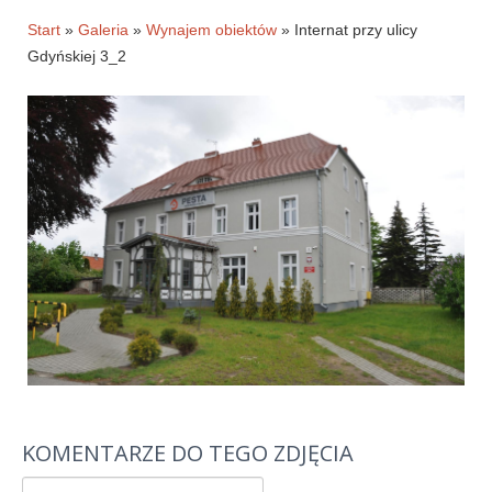
Historia firmy
Start
»
Galeria
»
Wynajem obiektów
» Internat przy ulicy
Gdyńskiej 3_2
Pytania
Pracownicy
Pomoc techniczna
Materiały do pobrania
Klauzule informacyjne
WYNAJEM OBKIETÓW
GALERIA
BLOG
KONTAKT
KOMENTARZE DO TEGO ZDJĘCIA
E-SKLEP-PESTA