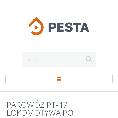
Szukaj...
STRONA GŁÓWNA
PAROWÓZ
PT-47
LOKOMOTYWA
PO
O FIRMIE