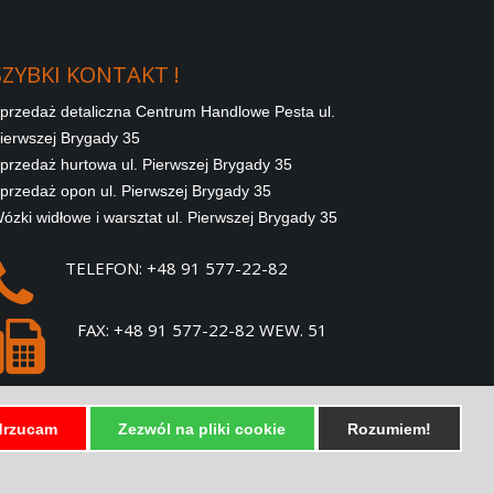
SZYBKI
KONTAKT
!
przedaż detaliczna Centrum Handlowe Pesta ul.
ierwszej Brygady 35
przedaż hurtowa ul. Pierwszej Brygady 35
przedaż opon ul. Pierwszej Brygady 35
ózki widłowe i warsztat ul. Pierwszej Brygady 35
TELEFON: +48 91 577-22-82
FAX: +48 91 577-22-82 WEW. 51
E-MAIL:
SPRZEDAZ@PESTA.COM.PL
rzucam
Zezwól na pliki cookie
Rozumiem!
SZYBKIE LINKI !