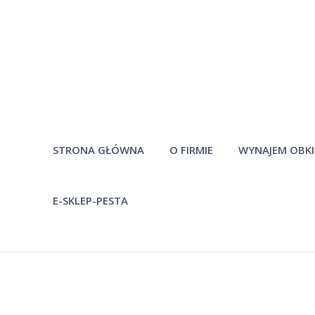
STRONA GŁÓWNA
O FIRMIE
WYNAJEM OBK
E-SKLEP-PESTA
Historia firmy
Pytania
Pracownicy
Po
Materiały do
pobrania