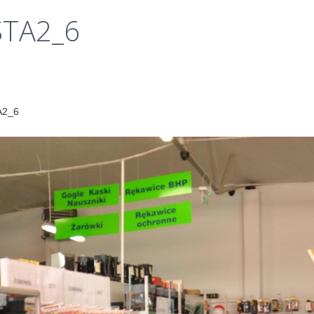
Klauzule
STA2_6
informacyjne
A2_6