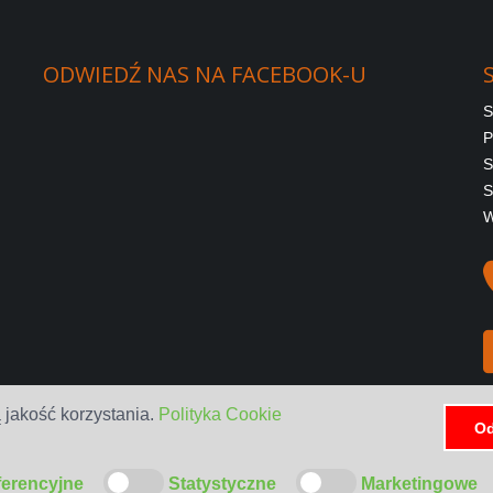
ODWIEDŹ
NAS
NA
FACEBOOK-U
S
P
S
S
W
 jakość korzystania.
Polityka Cookie
Od
ferencyjne
Statystyczne
Marketingowe