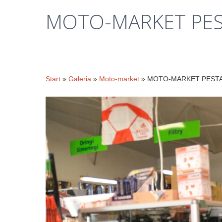
MOTO-MARKET
PE
Start
»
Galeria
»
Moto-market
» MOTO-MARKET PEST