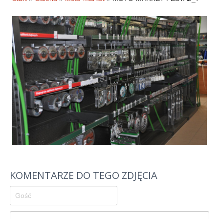
Historia firmy
Pytania
Pracownicy
Pomoc techniczna
Materiały do pobrania
Klauzule informacyjne
WYNAJEM OBKIETÓW
GALERIA
BLOG
KOMENTARZE DO TEGO ZDJĘCIA
KONTAKT
E-SKLEP-PESTA