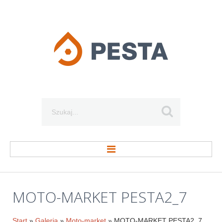
Szukaj...
STRONA GŁÓWNA
MOTO-MARKET
PESTA2_7
O FIRMIE
Start
»
Galeria
»
Moto-market
» MOTO-MARKET PESTA2_7