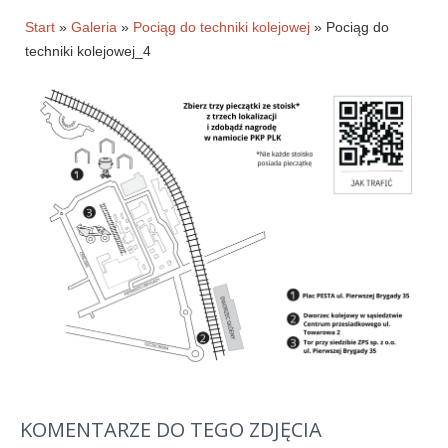
Historia firmy
Start
»
Galeria
»
Pociąg do techniki kolejowej
» Pociąg do
techniki kolejowej_4
Pytania
Pracownicy
Pomoc techniczna
Materiały do pobrania
Klauzule informacyjne
WYNAJEM OBKIETÓW
GALERIA
BLOG
KONTAKT
KOMENTARZE DO TEGO ZDJĘCIA
E-SKLEP-PESTA