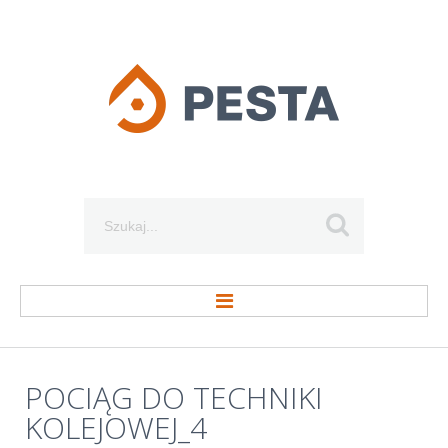
Szukaj...
STRONA GŁÓWNA
POCIĄG
DO
TECHNIKI
KOLEJOWEJ_4
O FIRMIE