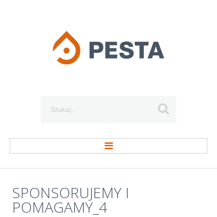
Szukaj...
STRONA GŁÓWNA
SPONSORUJEMY
I
POMAGAMY_4
O FIRMIE