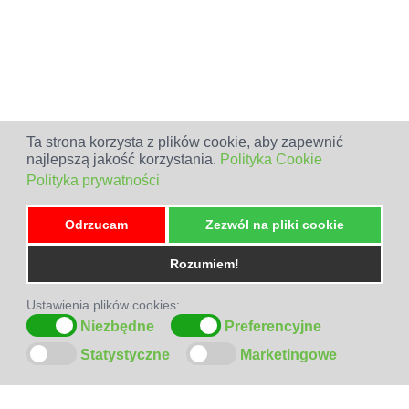
Ta strona korzysta z plików cookie, aby zapewnić
najlepszą jakość korzystania.
Polityka Cookie
Polityka prywatności
Odrzucam
Zezwól na pliki cookie
Rozumiem!
Ustawienia plików cookies:
Niezbędne
Preferencyjne
Statystyczne
Marketingowe