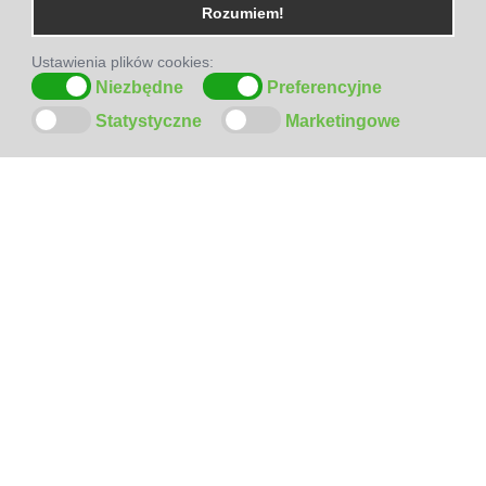
Rozumiem!
Ustawienia plików cookies:
Niezbędne
Preferencyjne
Statystyczne
Marketingowe
ODWIEDŹ
NAS
NA
FACEBOOK-U
SZYBKI
KONTAKT
!