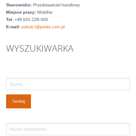
Historia firmy
Stanowisko:
Przedstawiciel handlowy
Miejsce pracy:
Mobilne
Pytania
Tel.
+48 501-228-500
Pracownicy
E-mail:
patryk.t@pesta.com.pl
Pomoc techniczna
WYSZUKIWARKA
Materiały do pobrania
Klauzule informacyjne
WYNAJEM OBKIETÓW
Szukaj...
GALERIA
Szukaj
BLOG
KONTAKT
E-SKLEP-PESTA