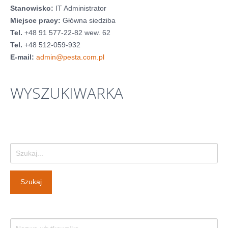
Historia firmy
Stanowisko:
IT Administrator
Miejsce pracy:
Główna siedziba
Pytania
Tel.
+48 91 577-22-82 wew. 62
Pracownicy
Tel.
+48 512-059-932
E-mail:
admin@pesta.com.pl
Pomoc techniczna
Materiały do pobrania
WYSZUKIWARKA
Klauzule informacyjne
WYNAJEM OBKIETÓW
GALERIA
Szukaj...
BLOG
Szukaj
KONTAKT
E-SKLEP-PESTA