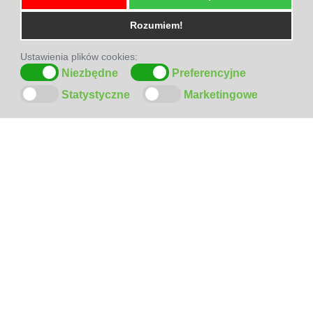
Rozumiem!
Ustawienia plików cookies:
Niezbędne
Preferencyjne
Statystyczne
Marketingowe
ODWIEDŹ
NAS
NA
FACEBOOK-U
SZYBKI
KONTAKT
!