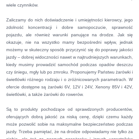
Historia firmy
wiele czynników.
Pytania
Zaliczamy do nich doświadczenie i umiejętności kierowcy, jego
Pracownicy
zdolność koncentracji i dobre samopoczucie, sprawność
pojazdu, ale również warunki panujące na drodze. Jak się
Pomoc techniczna
okazuje, nie na wszystko mamy bezpośredni wpływ, jednak
Materiały do pobrania
możemy w skuteczny sposób przyczynić się do poprawy jakości
jazdy – dobrej widoczności nawet w najtrudniejszych warunkach,
Klauzule informacyjne
kiedy musimy prowadzić samochód podczas opadów deszczu
czy śniegu, mgły lub po zmroku. Proponujemy Państwu żarówki i
WYNAJEM OBKIETÓW
świetlówki różnego rodzaju i o zróżnicowanych parametrach. W
ofercie dostępne są żarówki 6V, 12V i 24V, Xenony 85V i 42V,
GALERIA
świetlówki, a także żarówki do rowerów.
BLOG
Są to produkty pochodzące od sprawdzonych producentów,
oferujących dobrą jakość za niską cenę, dzięki czemu każdy
KONTAKT
może pozwolić sobie na maksymalne bezpieczeństwo podczas
jazdy. Trzeba pamiętać, że na drodze odpowiadamy nie tylko za
E-SKLEP-PESTA