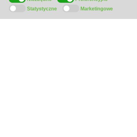
Statystyczne
Marketingowe
ODWIEDŹ
NAS
NA
FACEBOOK-U
SZYBKI
KONTAKT
!
Sprzedaż detaliczna Centrum Handlowe Pesta ul. Pierwszej
Brygady 35
Sprzedaż hurtowa ul. Pierwszej Brygady 35
Sprzedaż opon ul. Pierwszej Brygady 35