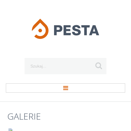
Szukaj...
STRONA GŁÓWNA
GALERIE
O FIRMIE