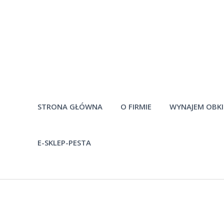
STRONA GŁÓWNA
O FIRMIE
WYNAJEM OBK
E-SKLEP-PESTA
Historia firmy
Pytania
Pracownicy
Po
Materiały do
pobrania