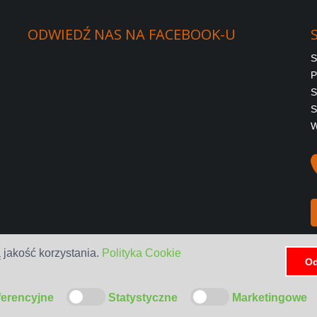
ODWIEDŹ
NAS
NA
FACEBOOK-U
S
P
S
S
W
 jakość korzystania.
Polityka Cookie
Od
ferencyjne
Statystyczne
Marketingowe