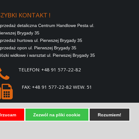
SZYBKI
KONTAKT
!
przedaż detaliczna Centrum Handlowe Pesta ul.
ierwszej Brygady 35
przedaż hurtowa ul. Pierwszej Brygady 35
przedaż opon ul. Pierwszej Brygady 35
ózki widłowe i warsztat ul. Pierwszej Brygady 35
TELEFON: +48 91 577-22-82
FAX: +48 91 577-22-82 WEW. 51
E-MAIL:
SPRZEDAZ@PESTA.COM.PL
rzucam
Zezwól na pliki cookie
Rozumiem!
SZYBKIE LINKI !