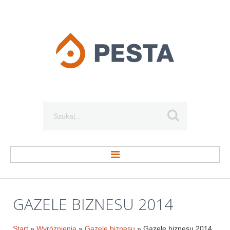
Szukaj...
STRONA GŁÓWNA
GAZELE
BIZNESU
2014
O FIRMIE
Start
»
Wyróżnienia
»
Gazele biznesu
» Gazele biznesu 2014