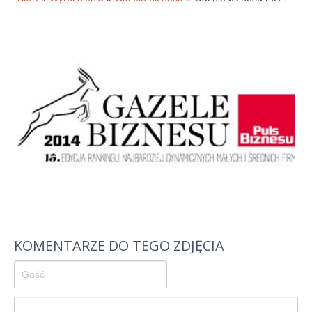
Historia firmy
Pytania
Pracownicy
Pomoc techniczna
Materiały do pobrania
Klauzule informacyjne
WYNAJEM OBKIETÓW
GALERIA
BLOG
KOMENTARZE DO TEGO ZDJĘCIA
KONTAKT
E-SKLEP-PESTA