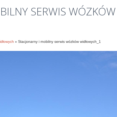
Klauzule
BILNY
SERWIS
WÓZKÓW
informacyjne
idłowych
» Stacjonarny i mobilny serwis wózków widłowych_1