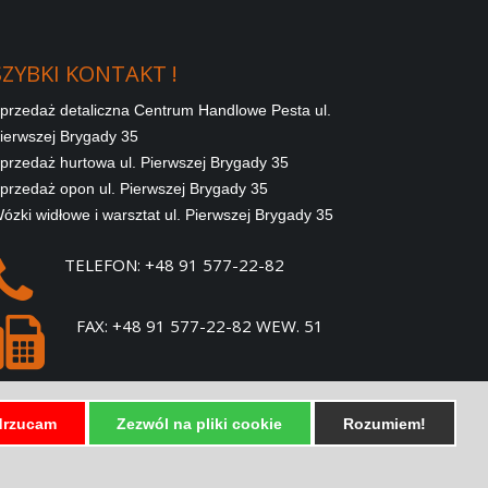
SZYBKI
KONTAKT
!
przedaż detaliczna Centrum Handlowe Pesta ul.
ierwszej Brygady 35
przedaż hurtowa ul. Pierwszej Brygady 35
przedaż opon ul. Pierwszej Brygady 35
ózki widłowe i warsztat ul. Pierwszej Brygady 35
TELEFON: +48 91 577-22-82
FAX: +48 91 577-22-82 WEW. 51
E-MAIL:
SPRZEDAZ@PESTA.COM.PL
rzucam
Zezwól na pliki cookie
Rozumiem!
SZYBKIE LINKI !