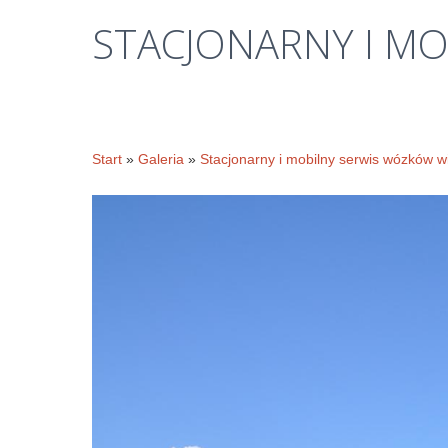
STACJONARNY
I
MO
Start
»
Galeria
»
Stacjonarny i mobilny serwis wózków w