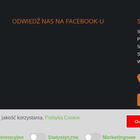
ODWIEDŹ
NAS
NA
FACEBOOK-U
S
P
S
S
W
 jakość korzystania.
Polityka Cookie
Od
ferencyjne
Statystyczne
Marketingowe