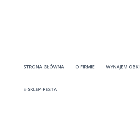
STRONA GŁÓWNA
O FIRMIE
WYNAJEM OBK
E-SKLEP-PESTA
Historia firmy
Pytania
Pracownicy
Po
Materiały do
pobrania