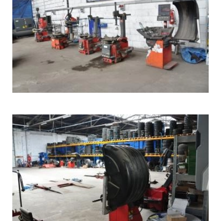
WULKANIZACJA
I
MOBILNY
SERWIS
OPON
STARGARD_2
WULKANIZACJA
I
MOBILNY
SERWIS
OPON
STARGARD_3