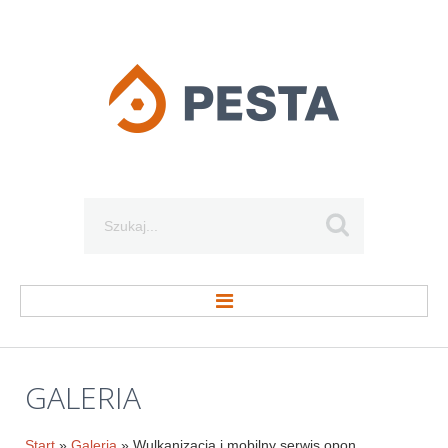
Szukaj...
STRONA GŁÓWNA
GALERIA
O FIRMIE
Start
»
Galeria
» Wulkanizacja i mobilny serwis opon