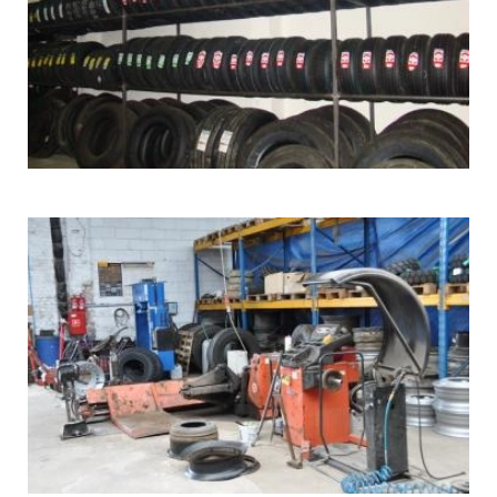
WULKANIZACJA
I
MOBILNY
SERWIS
OPON
STARGARD_8
WULKANIZACJA
I
MOBILNY
SERWIS
OPON
STARGARD_9