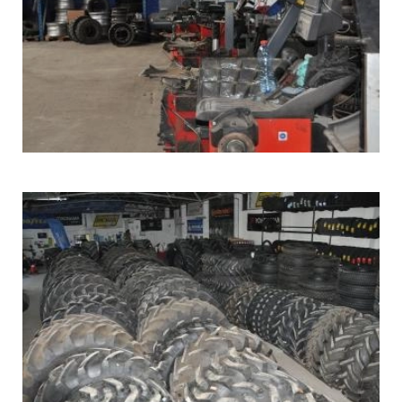
WULKANIZACJA
I
MOBILNY
SERWIS
OPON
STARGARD_5
WULKANIZACJA
I
MOBILNY
SERWIS
OPON
STARGARD_6