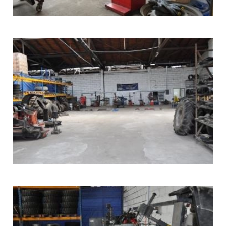
WULKANIZACJA
I
MOBILNY
SERWIS
OPON
STARGARD_4