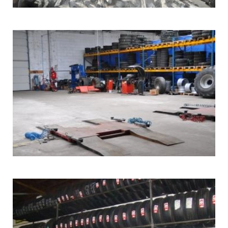
WULKANIZACJA
I
MOBILNY
SERWIS
OPON
STARGARD_7