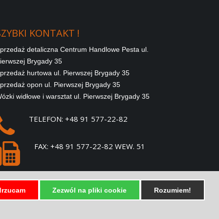
SZYBKI
KONTAKT
!
przedaż detaliczna Centrum Handlowe Pesta ul.
ierwszej Brygady 35
przedaż hurtowa ul. Pierwszej Brygady 35
przedaż opon ul. Pierwszej Brygady 35
ózki widłowe i warsztat ul. Pierwszej Brygady 35
TELEFON: +48 91 577-22-82
FAX: +48 91 577-22-82 WEW. 51
E-MAIL:
SPRZEDAZ@PESTA.COM.PL
rzucam
Zezwól na pliki cookie
Rozumiem!
SZYBKIE LINKI !