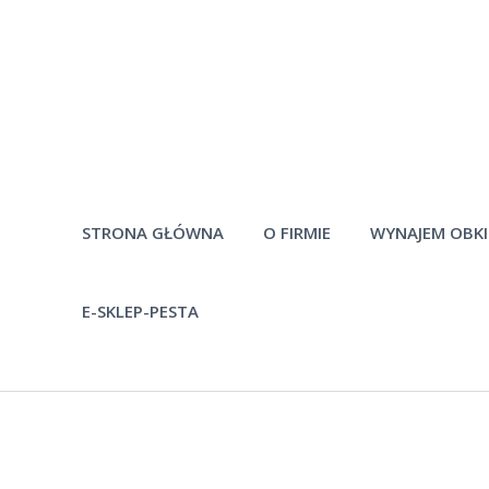
STRONA GŁÓWNA
O FIRMIE
WYNAJEM OBK
E-SKLEP-PESTA
Historia firmy
Pytania
Pracownicy
Po
Materiały do
pobrania