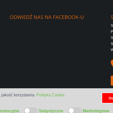
ODWIEDŹ
NAS
NA
FACEBOOK-U
S
P
S
S
W
 jakość korzystania.
Polityka Cookie
Od
ferencyjne
Statystyczne
Marketingowe