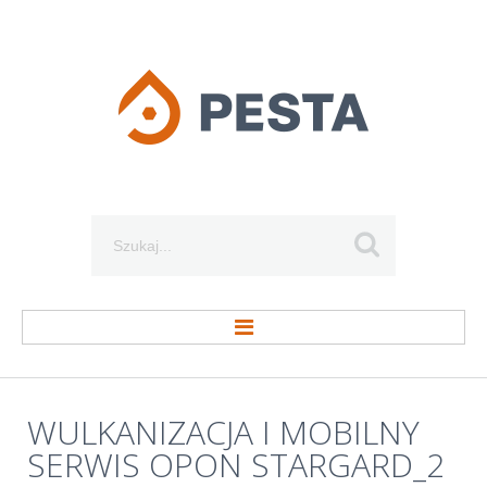
Szukaj...
STRONA GŁÓWNA
WULKANIZACJA
I
MOBILNY
SERWIS
OPON
STARGARD_2
O FIRMIE