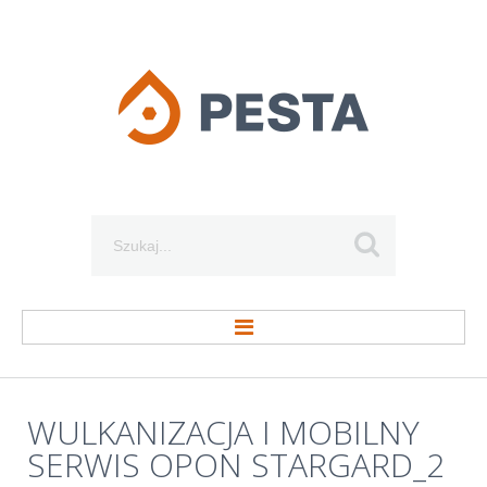
Szukaj...
STRONA GŁÓWNA
WULKANIZACJA
I
MOBILNY
SERWIS
OPON
STARGARD_2
O FIRMIE